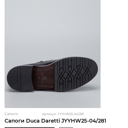
Сапоги
Артикул: JYYHW25-04/281
Сапоги Duca Daretti JYYHW25-04/281