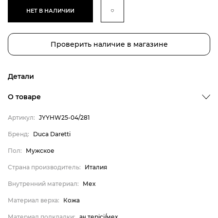
НЕТ В НАЛИЧИИ
Проверить наличие в магазине
Детали
О товаре
Артикул:
JYYHW25-04/281
Бренд:
Duca Daretti
Пол:
Мужское
Страна производитель:
Италия
Внутренний материал:
Мех
Бренд
Материал верха:
Кожа
Пол
Материал подкладки:
аң терісі/мех