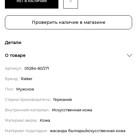
НЕТ В НАЛИЧИИ
Проверить наличие в магазине
Детали
О товаре
Артикул:
05284-60/271
Бренд
Бренд:
Rieker
Пол
Пол:
Мужское
Страна производитель
Страна производитель:
Германия
Внутренний материал
Внутренний материал:
Искусственная кожа
Материал верха
Материал верха:
Кожа
Материал подкладки
Материал подошвы
Материал подкладки:
жасанды былғары/искусственная кожа