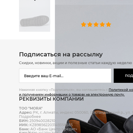
ОТЗЫВЫ
0 челове
Подписаться на рассылку
Скидки, новинки, акции и полезные статьи каждую неделю
ПОД
Нажимая кнопку «Подписаться», вы соглашаетесь с
Политикой к
и получением информации о товарах на электронную почту.
РЕКВИЗИТЫ КОМПАНИИ
ТОО "MORA"
Адрес:
РК, г. Алматы, индекс 050060, Бостандыкский р., ул. Ж
Подробнее
БИН:
250940028210
ИИК:
KZ898562203149358585
Банк:
АО «Банк Центр Кредит»