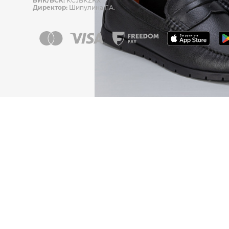
БИК/БСК:
KCJBKZKX
Директор:
Шипулина Г.А.