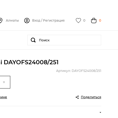
Алматы
Вход
/
Регистрация
0
0
i DAYOFS24008/251
Артикул: DAYOFS24008/251
зине
Поделиться