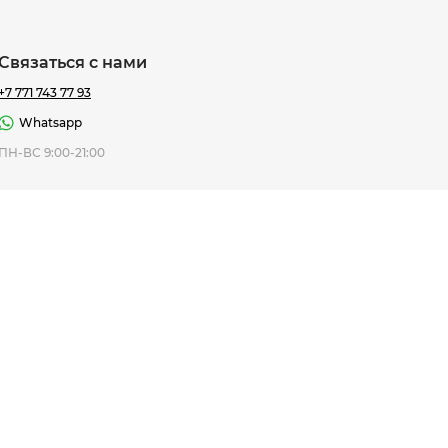
Связаться с нами
+7 771 743 77 93
Whatsapp
ная Thomas
ПН-ВС 9:00-21:00
af
7 195 ₸
ить