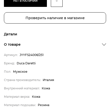
НЕТ В НАЛИЧИИ
Проверить наличие в магазине
Детали
О товаре
Артикул:
JYYFS24006/251
Бренд
Бренд:
Duca Daretti
Пол
Пол:
Мужское
Страна производитель
Страна производитель:
Италия
Внутренний материал
Внутренний материал:
Кожа
Материал верха
Материал верха:
Кожа
Материал подошвы
Материал стельки
Материал подошвы:
Резина
Duca Daretti