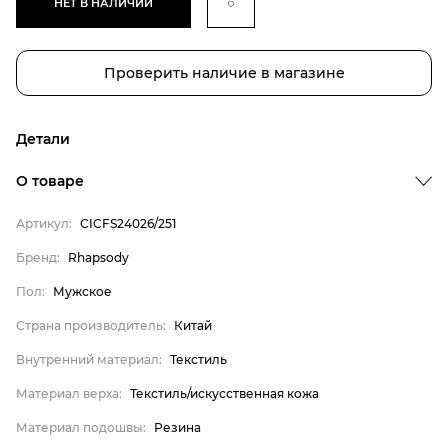
НЕТ В НАЛИЧИИ
Проверить наличие в магазине
Детали
О товаре
Артикул:
CICFS24026/251
Бренд:
Rhapsody
Бренд
Пол:
Мужское
Пол
Страна производитель:
Китай
Страна производитель
Внутренний материал:
Текстиль
Внутренний материал
Материал верха
Материал верха:
Текстиль/искусственная кожа
Материал подошвы
Материал подошвы:
Резина