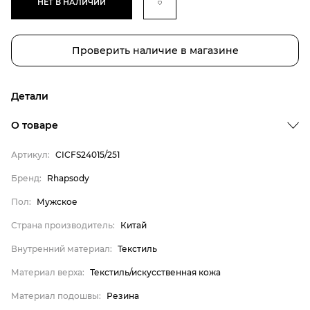
НЕТ В НАЛИЧИИ
Проверить наличие в магазине
Детали
О товаре
Артикул:
CICFS24015/251
Бренд:
Rhapsody
Бренд
Пол:
Мужское
Пол
Страна производитель:
Китай
Страна производитель
Внутренний материал:
Текстиль
Внутренний материал
Материал верха
Материал верха:
Текстиль/искусственная кожа
Материал подошвы
Материал подошвы:
Резина