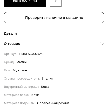
НЕТ В НАЛИЧИИ
Проверить наличие в магазине
Детали
О товаре
Артикул:
HUAFS24001/251
Бренд
Бренд:
Mattini
Пол
Пол:
Мужское
Страна производитель
Страна производитель:
Италия
Внутренний материал
Внутренний материал:
Кожа
Материал верха
Материал верха:
Кожа
Материал подошвы
Материал подошвы:
Облегченная резина
Материал стельки