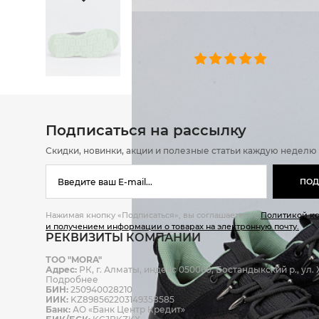
ОТЗЫВЫ
0 челове
Подписаться на рассылку
Скидки, новинки, акции и полезные статьи каждую неделю
ПОД
Нажимая кнопку «Подписаться», вы соглашаетесь с
Политикой к
и получением информации о товарах на электронную почту.
РЕКВИЗИТЫ КОМПАНИИ
ТОО "MORA"
Адрес:
РК, г. Алматы, индекс 050060, Бостандыкский р., ул. Ж
Подробнее
БИН:
250940028210
ИИК:
KZ898562203149358585
Банк:
АО «Банк Центр Кредит»