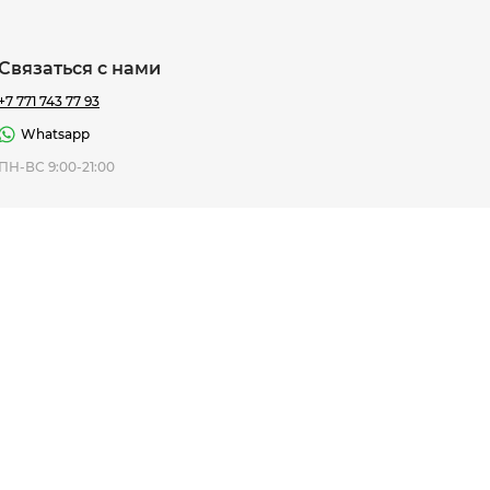
Связаться с нами
+7 771 743 77 93
Whatsapp
ная Thomas
ПН-ВС 9:00-21:00
af
7 195 ₸
ить