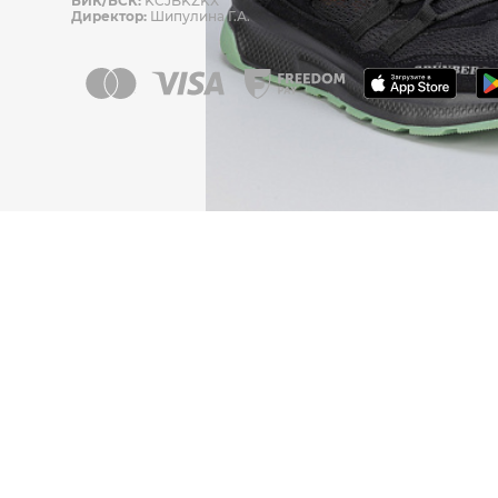
БИК/БСК:
KCJBKZKX
Директор:
Шипулина Г.А.