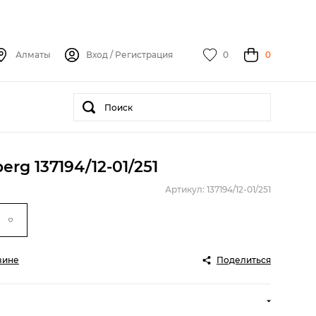
Алматы
Вход
/
Регистрация
0
0
rg 137194/12-01/251
Артикул: 137194/12-01/251
зине
Поделиться