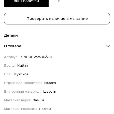
НЕТ В НАЛИЧИИ
Проверить наличие в магазине
Детали
О товаре
Артикул:
XINHOHW25-03/281
Бренд:
Mattini
Пол:
Мужское
Бренд
Страна производитель:
Италия
Пол
Внутренний материал:
Шерсть
Страна производитель
Материал верха:
Замша
Внутренний материал
Материал подошвы:
Резина
Материал верха