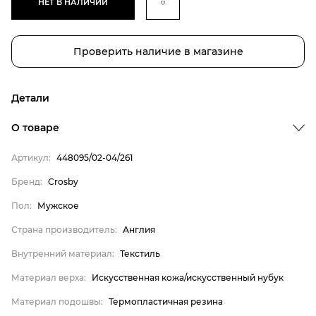
НЕТ В НАЛИЧИИ
Проверить наличие в магазине
Детали
О товаре
Артикул:
448095/02-04/261
Бренд
Бренд:
Crosby
Пол
Пол:
Мужское
Страна производитель
Страна производитель:
Англия
Внутренний материал
Внутренний материал:
Текстиль
Материал верха
Материал верха:
Искусственная кожа/искусственный нубук
Материал подошвы
Материал стельки
Материал подошвы:
Термопластичная резина
Crosby