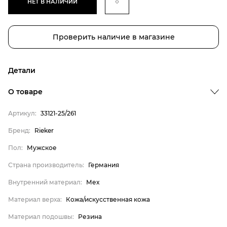
НЕТ В НАЛИЧИИ
Проверить наличие в магазине
Детали
О товаре
Артикул:
33121-25/261
Бренд
Бренд:
Rieker
Пол
Пол:
Мужское
Страна производитель
Страна производитель:
Германия
Внутренний материал
Внутренний материал:
Мех
Материал верха
Материал верха:
Кожа/искусственная кожа
Материал подошвы
Материал стельки
Материал подошвы:
Резина
Rieker