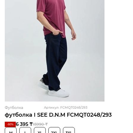
Футболка
Артикул: FCMQT0248/293
футболка I SEE D.N.M FCMQT0248/293
6 395 ₸
15990 ₸
-60%
M
L
XL
2XL
3XL