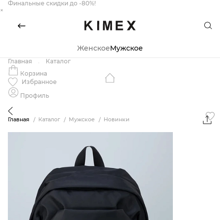
Финальные скидки до -80%!
×
Женское
Мужское
Главная
Каталог
Корзина
Избранное
Профиль
Главная
Каталог
Мужское
Новинки