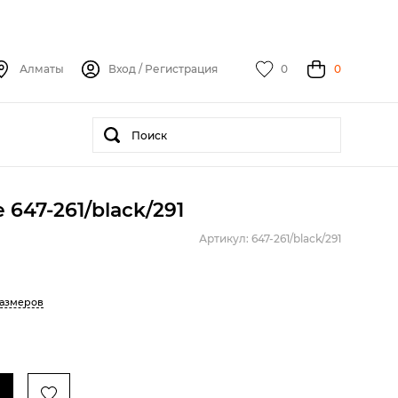
Алматы
Вход
/
Регистрация
0
0
 647-261/black/291
Артикул: 647-261/black/291
размеров