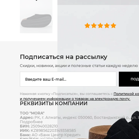
ОТЗЫВЫ
0 челове
Подписаться на рассылку
Скидки, новинки, акции и полезные статьи каждую неделю
ПОД
Нажимая кнопку «Подписаться», вы соглашаетесь с
Политикой к
и получением информации о товарах на электронную почту.
РЕКВИЗИТЫ КОМПАНИИ
ТОО "MORA"
Адрес:
РК, г. Алматы, индекс 050060, Бостандыкский р., ул. Ж
Подробнее
БИН:
250940028210
ИИК:
KZ898562203149358585
Банк:
АО «Банк Центр Кредит»