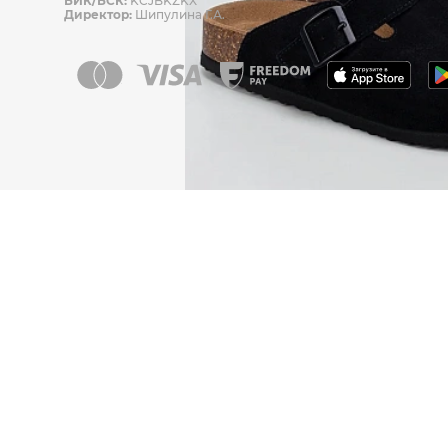
БИК/БСК:
KCJBKZKX
Директор:
Шипулина Г.А.