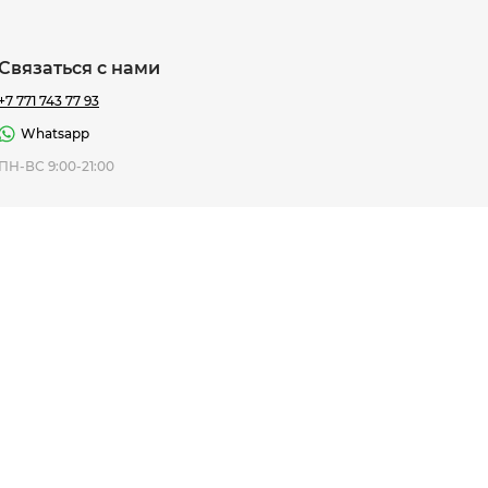
Связаться с нами
+7 771 743 77 93
Whatsapp
ная Thomas
ПН-ВС 9:00-21:00
af
7 195 ₸
ить