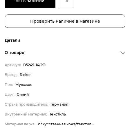
НЕТ В НАЛИЧИИ
Проверить наличие в магазине
Детали
О товаре
Артикул:
B5249-14/291
Бренд:
Rieker
Пол:
Мужское
Бренд
Цвет:
Синий
Пол
Страна производитель:
Германия
Цвет
Внутренний материал:
Текстиль
Страна производитель
Материал верха:
Искусственная кожа/текстиль
Внутренний материал