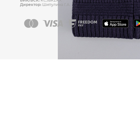
БИК/БСК:
KCJBKZKX
Директор:
Шипулина Г.А.