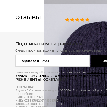
ОТЗЫВЫ
0 челове
Подписаться на рассылку
Скидки, новинки, акции и полезные статьи каждую неделю
ПОД
Нажимая кнопку «Подписаться», вы соглашаетесь с
Политикой к
и получением информации о товарах на электронную почту.
РЕКВИЗИТЫ КОМПАНИИ
ТОО "MORA"
Адрес:
РК, г. Алматы, индекс 050060, Бостандыкский р., ул. Ж
Подробнее
БИН:
250940028210
ИИК:
KZ898562203149358585
Банк:
АО «Банк Центр Кредит»