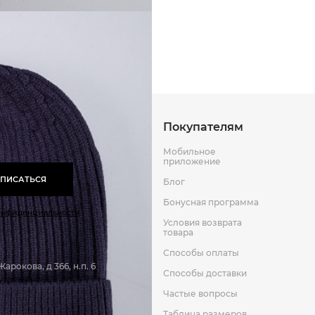
Способы оплаты
Способы до
Оставить отзыв
к
Покупателям
Мобильное
приложение
ПИСАТЬСЯ
Блог
Бонусная программа
онфиденциальности
Условия возврата
товара
Способы оплаты
арокова, д 366, н.п. 6
Способы доставки
Частые вопросы
Таблица размеров