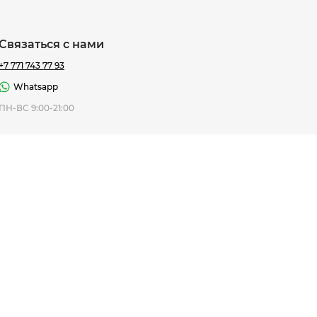
Связаться с нами
+7 771 743 77 93
Whatsapp
ная Thomas
ПН-ВС 9:00-21:00
af
7 195 ₸
ить