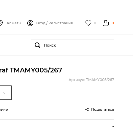
Алматы
Вход
/
Регистрация
0
0
raf TMAMY005/267
Артикул: TMAMY005/267
зине
Поделиться