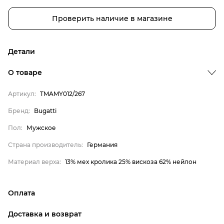
Проверить наличие в магазине
Детали
О товаре
Артикул:
TMAMY012/267
Бренд
Пол
Бренд:
Bugatti
Страна производитель
Пол:
Мужское
Материал верха
Страна производитель:
Германия
Bugatti
Материал верха:
13% мех кролика 25% вискоза 62% нейлон
Мужское
Германия
Оплата
13% мех кролика 25%
вискоза 62% нейлон
онлайн-оплата банковской картой на сайте Интернет-
Доставка и возврат
магазина