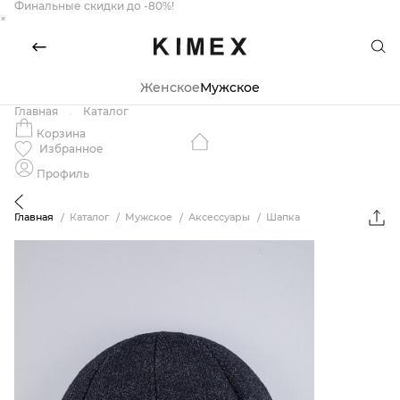
Финальные скидки до -80%!
×
Женское
Мужское
Главная
Каталог
Корзина
Избранное
Профиль
Главная
Каталог
Мужское
Аксессуары
Шапка