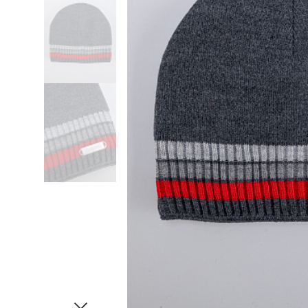
Сандалии
Слипоны
Тапочки
Топсайдеры
Туфли