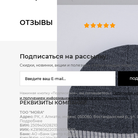
ОТЗЫВЫ
0 челове
Подписаться на рассылку
Скидки, новинки, акции и полезные статьи каждую неделю
ПОД
Нажимая кнопку «Подписаться», вы соглашаетесь с
Политикой к
и получением информации о товарах на электронную почту.
РЕКВИЗИТЫ КОМПАНИИ
ТОО "MORA"
Адрес:
РК, г. Алматы, индекс 050060, Бостандыкский р., ул. Ж
Подробнее
БИН:
250940028210
ИИК:
KZ898562203149358585
Банк:
АО «Банк Центр Кредит»