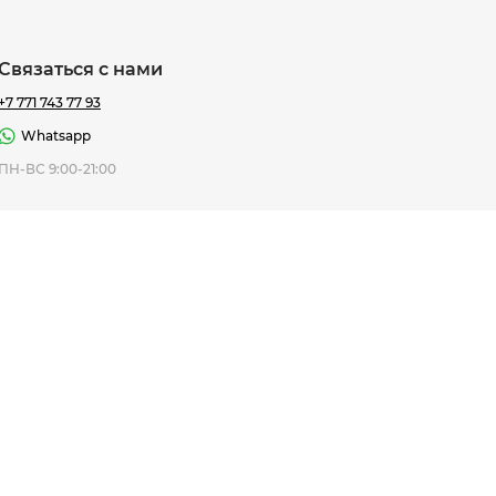
Связаться с нами
+7 771 743 77 93
Whatsapp
ная Thomas
ПН-ВС 9:00-21:00
af
7 195 ₸
ить