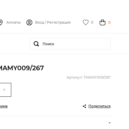
Алматы
Вход
/
Регистрация
0
0
TMAMY009/267
Артикул: TMAMY009/267
зине
Поделиться