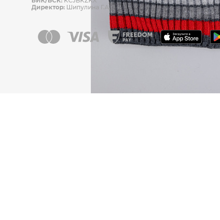
БИК/БСК:
KCJBKZKX
Директор:
Шипулина Г.А.