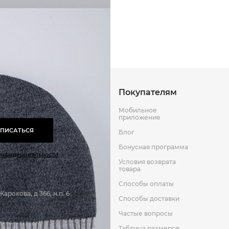
Способы оплаты
Способы до
Оставить отзыв
к
Покупателям
Мобильное
приложение
ПИСАТЬСЯ
Блог
Бонусная программа
онфиденциальности
Условия возврата
товара
Способы оплаты
арокова, д 366, н.п. 6
Способы доставки
Частые вопросы
Таблица размеров