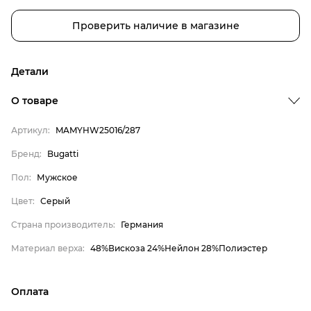
Проверить наличие в магазине
Детали
О товаре
Артикул:
MAMYHW25016/287
Бренд:
Bugatti
Пол:
Мужское
Цвет:
Серый
Бренд
Страна производитель:
Германия
Пол
Материал верха:
48%Вискоза 24%Нейлон 28%Полиэстер
Цвет
Страна производитель
Оплата
Материал верха
Bugatti