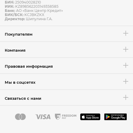
БИН:
250940028210
ИИК:
KZ898562203149358585
Банк:
АО «Банк Центр Кредит»
БИК/БСК:
KCJBKZKX
Условия возврата товара
Директор:
Шипулина Г.А.
Покупателям
Компания
Правовая информация
Мы в соцсетях
Связаться с нами