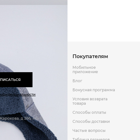
Способы оплаты
Способы до
Оставить отзыв
к
Покупателям
Мобильное
приложение
ПИСАТЬСЯ
Блог
Бонусная программа
онфиденциальности
Условия возврата
товара
Способы оплаты
арокова, д 366, н.п. 6
Способы доставки
Частые вопросы
Таблица размеров