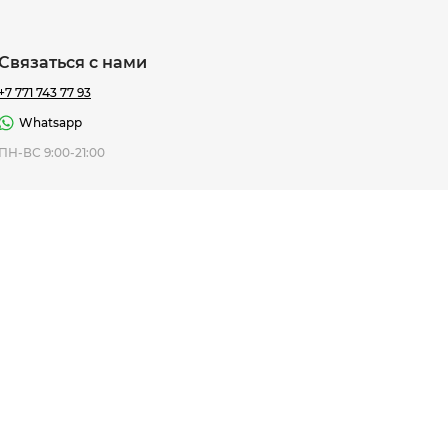
Связаться с нами
+7 771 743 77 93
Whatsapp
ная Thomas
ПН-ВС 9:00-21:00
af
7 195 ₸
ить