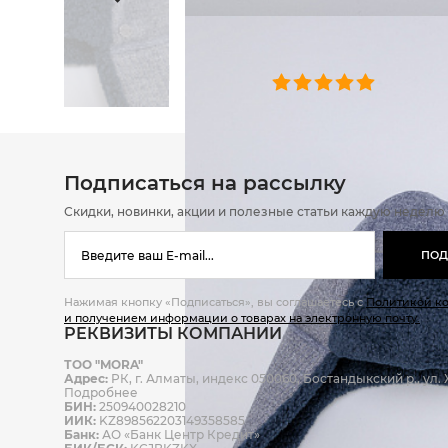
ОТЗЫВЫ
0 челове
Подписаться на рассылку
Скидки, новинки, акции и полезные статьи каждую неделю
ПОД
Нажимая кнопку «Подписаться», вы соглашаетесь с
Политикой к
и получением информации о товарах на электронную почту.
РЕКВИЗИТЫ КОМПАНИИ
ТОО "MORA"
Адрес:
РК, г. Алматы, индекс 050060, Бостандыкский р., ул. Ж
Подробнее
БИН:
250940028210
ИИК:
KZ898562203149358585
Банк:
АО «Банк Центр Кредит»