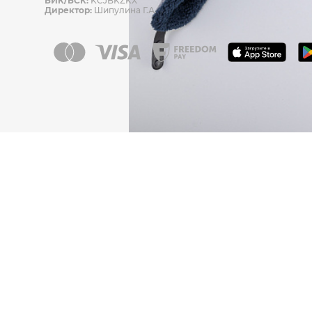
БИК/БСК:
KCJBKZKX
Директор:
Шипулина Г.А.