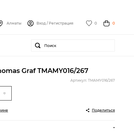
Алматы
Вход
/
Регистрация
0
0
homas Graf TMAMY016/267
Артикул: TMAMY016/267
зине
Поделиться