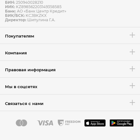
БИН:
250940028210
ИИК:
KZ898562203149358585
Банк:
АО «Банк Центр Кредит»
БИК/БСК:
KCJBKZKX
Условия возврата товара
Директор:
Шипулина Г.А.
Покупателям
Компания
Правовая информация
Мы в соцсетях
Связаться с нами