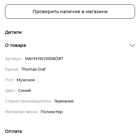
Проверить наличие в магазине
Детали
Бренд
О товаре
Пол
Артикул:
MAYXHW25006/287
Цвет
Бренд:
Thomas Graf
Страна производитель
Пол:
Мужское
Материал верха
Thomas Graf
Цвет:
Синий
Мужское
Страна производитель:
Германия
Синий
Материал верха:
Полиэстер
Германия
Полиэстер
Оплата