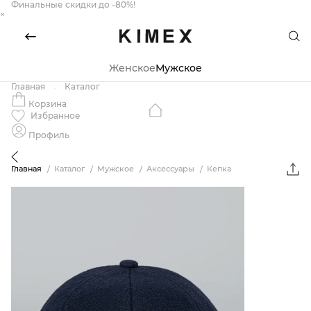
Финальные скидки до -80%!
×
Женское
Мужское
Главная
Каталог
Корзина
Избранное
Профиль
Главная
Каталог
Мужское
Аксессуары
Кепка