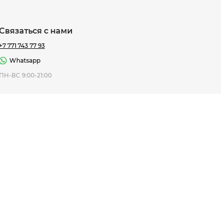
Связаться с нами
+7 771 743 77 93
Whatsapp
ная Thomas
ПН-ВС 9:00-21:00
af
7 195 ₸
ить