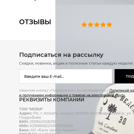
ОТЗЫВЫ
0 челове
Подписаться на рассылку
Скидки, новинки, акции и полезные статьи каждую неделю
ПОД
Нажимая кнопку «Подписаться», вы соглашаетесь с
Политикой к
и получением информации о товарах на электронную почту.
РЕКВИЗИТЫ КОМПАНИИ
ТОО "MORA"
Адрес:
РК, г. Алматы, индекс 050060, Бостандыкский р., ул. Ж
Подробнее
БИН:
250940028210
ИИК:
KZ898562203149358585
Банк:
АО «Банк Центр Кредит»