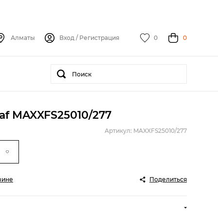
Алматы
Вход
/
Регистрация
0
0
af MAXXFS25010/277
Артикул: MAXXFS25010/277
зине
Поделиться