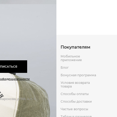
Способы оплаты
Способы до
Оставить отзыв
к
Покупателям
Мобильное
приложение
ПИСАТЬСЯ
Блог
Бонусная программа
онфиденциальности
Условия возврата
товара
Способы оплаты
арокова, д 366, н.п. 6
Способы доставки
Частые вопросы
Таблица размеров