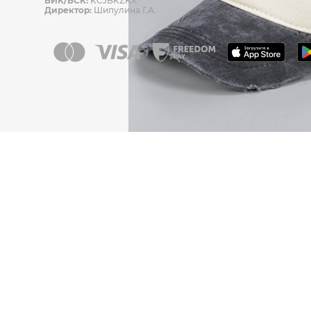
БИК/БСК:
KCJBKZKX
Директор:
Шипулина Г.А.