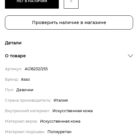
НЕТ В НАЛИЧИИ
Проверить наличие в магазине
Детали
О товаре
Артикул:
AG16232/255
Бренд
Пол
Бренд:
Asso
Страна производитель
Пол:
Девочки
Внутренний материал
Страна производитель:
Италия
Материал верха
Внутренний материал:
Искусственная кожа
Материал подошвы
Материал верха:
Искусственная кожа
Материал стельки
Материал подошвы:
Полиуретан
Asso