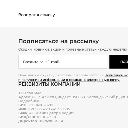
Возврат к списку
Подписаться на рассылку
Скидки, новинки, акции и полезные статьи каждую неделю
ПОД
Нажимая кнопку «Подписаться», вы соглашаетесь с
Политикой к
и получением информации о товарах на электронную почту.
РЕКВИЗИТЫ КОМПАНИИ
ТОО "MORA"
Адрес:
РК, г. Алматы, индекс 050060, Бостандыкский р., ул. Ж
Подробнее
БИН:
250940028210
ИИК:
KZ898562203149358585
Банк:
АО «Банк Центр Кредит»
БИК/БСК:
KCJBKZKX
Директор:
Шипулина Г.А.