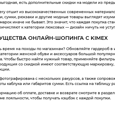
выгодная, есть дополнительные скидки на модели из пред
Куп
Very отшит из высококачественных современных материалов
ки, сумки, рюкзаки и другие модные товары выглядят изу
марок иначе не бывает. Это значит, что каждая покупка ст
ричисляют к категории люксовых — дизайн ничуть не уступ
УЩЕСТВА ОНЛАЙН-ШОПИНГА С KIMEX
ь время на походы по магазинам? Обновляйте гардероб в и
категории женской обуви и аксессуаров большой популярно
SPORT брю
Кроссовк
. Чтобы быстро найти нужный товар, применяйте фильтры 
Man
Gr
родукция со скидкой имеют соответствующую маркировку, 
37 990 ₸
45 990 ₸
кции.
фотографирована с нескольких ракурсов, а также сопров
Куп
Куп
оты каблука или габаритов сумки. Есть ссылка на таблицу 
мацию об оплате, доставке и возврате смотрите в раздел
ме лояльности, чтобы получать кэшбэк с каждой покупки.