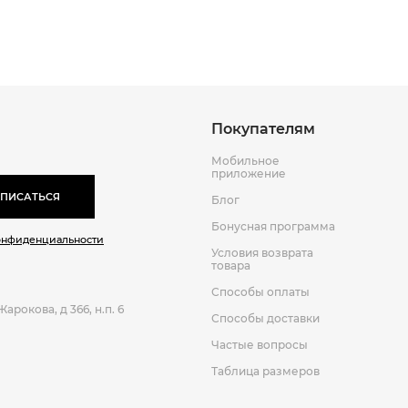
Покупателям
Мобильное
приложение
ПИСАТЬСЯ
Блог
Бонусная программа
онфиденциальности
Условия возврата
товара
Способы оплаты
арокова, д 366, н.п. 6
Способы доставки
Частые вопросы
Таблица размеров