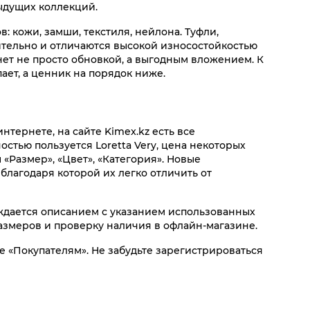
ыдущих коллекций.
ить
: кожи, замши, текстиля, нейлона. Туфли,
мительно и отличаются высокой износостойкостью
анет не просто обновкой, а выгодным вложением. К
ает, а ценник на порядок ниже.
нтернете, на сайте Kimex.kz есть все
стью пользуется Loretta Very, цена некоторых
ки Thomas
и Franco
«Размер», «Цвет», «Категория». Новые
atti
af
благодаря которой их легко отличить от
11 395 ₸
9 195 ₸
ождается описанием с указанием использованных
ить
ить
размеров и проверку наличия в офлайн-магазине.
е «Покупателям». Не забудьте зарегистрироваться