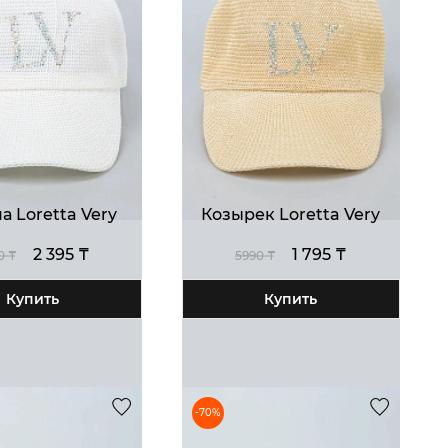
а Loretta Very
Козырек Loretta Very
2 395 ₸
1 795 ₸
0 ₸
5990 ₸
Купить
Купить
-70%