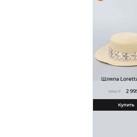
Шляпа Lorett
2 99
9990 ₸
Купить
Стра