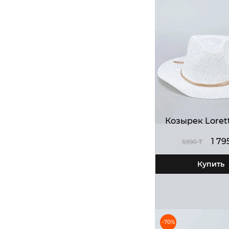
Козырек Lorett
1 79
5990 ₸
Купить
-70%