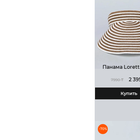
Панама Lorett
2 39
7990 ₸
Купить
-70%