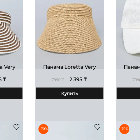
a Very
Панама Loretta Very
Панам
5 ₸
2 395 ₸
7990 ₸
799
Купить
-70%
-70%